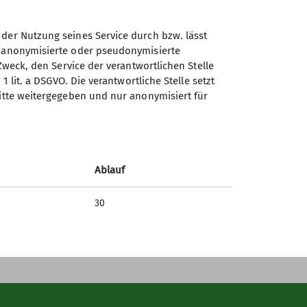
 der Nutzung seines Service durch bzw. lässt
n anonymisierte oder pseudonymisierte
Sektion Dingolfing des
Zweck, den Service der verantwortlichen Stelle
Deutschen Alpenvereins e.V.
1 lit. a DSGVO. Die verantwortliche Stelle setzt
ritte weitergegeben und nur anonymisiert für
Am Gries 23
94419 Reisbach/Englmannsberg
Telefon +498734938842
Ablauf
Kontakt
30