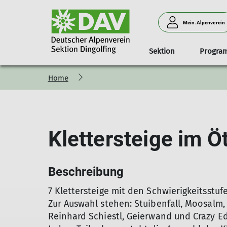
Mein.Alpenverein
Sektion
Progra
Home
Sommertouren
Wandern
Jahresprogramm
Routen
Vorstand
Jahresprogramm
Trainer
Bergsteigen
Kletterkurse
Wintertouren
Aktuelles
Klettergruppen
Hochtouren
Ausbildunge
Eintrittsprei
Mitg
Sc
Kl
W
Wandern
Winterwandern
Gruppe Montag 1
Bergsteigen
Schneeschuhtouren
Gruppe Montag 2
Klettersteige im Öt
Hochtouren
Skitouren
Gruppe Freitag
Klettern
Skihochtouren
Gruppe Samstag
Klettersteig
Winterbergsteigen
Biken
Beschreibung
7 Klettersteige mit den Schwierigkeitsstufe
Zur Auswahl stehen: Stuibenfall, Moosalm,
Reinhard Schiestl, Geierwand und Crazy E