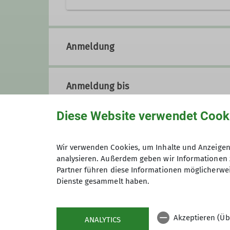
Qualifikationen
08732 6544
Kontakt a
Trainer C Bergsteigen
Anmeldung
Qualifikationen
Anmeldung bis
Trainer C Bergsteigen
Diese Website verwendet Cook
Preis
Wir verwenden Cookies, um Inhalte und Anzeigen 
analysieren. Außerdem geben wir Informationen 
Maximale Teilnehmeranzahl
Partner führen diese Informationen möglicherwei
Dienste gesammelt haben.
Akzeptieren (Üb
ANALYTICS