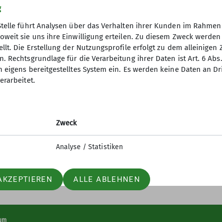
g
Stelle führt Analysen über das Verhalten ihrer Kunden im Rahmen
oweit sie uns ihre Einwilligung erteilen. Zu diesem Zweck werde
llt. Die Erstellung der Nutzungsprofile erfolgt zu dem alleinigen 
. Rechtsgrundlage für die Verarbeitung ihrer Daten ist Art. 6 Abs. 
desverband
Service
n eigens bereitgestelltes System ein. Es werden keine Daten an D
erarbeitet.
erungen
Bergwetter
itsforschung
Hüttensuche
orama
Alpenverein aktiv
orama Archiv
Bibliothek
Zweck
 des DAV
Lawinenlagebericht
Analyse / Statistiken
AKZEPTIEREN
ALLE ABLEHNEN
um