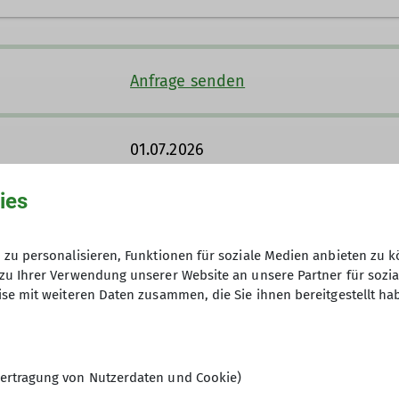
Ämter
ufnehmen
Digitalkoordinator DAV360
Anfrage senden
Webmaster
Redakti
Ämter
01.07.2026
Mitgliederverwaltung
Redaktion Homepage
ies
Tourenführer
Teilnahmegebühr: 20 €
zu personalisieren, Funktionen für soziale Medien anbieten zu k
zu Ihrer Verwendung unserer Website an unsere Partner für sozi
10
se mit weiteren Daten zusammen, die Sie ihnen bereitgestellt ha
ertragung von Nutzerdaten und Cookie)