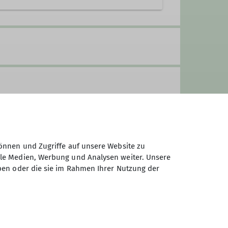
Systemadministrator DAV360
on Jahresprogramm
Trainer
Tourenführer
Seniorenbetreuer
Trainer
önnen und Zugriffe auf unsere Website zu
ale Medien, Werbung und Analysen weiter. Unsere
ben oder die sie im Rahmen Ihrer Nutzung der