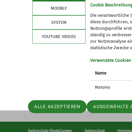
Cookie Beschreibun
MOOBLY
Die verantwortliche 
diese durchführen, s
SYSTEM
Nutzungsprofile erste
ständig zu verbessern
Sektion
Bun
YOUTUBE VIDEOS
zur Nutzeranalyse ei
statistische Zwecke v
Mitglied werden
Versich
Eigene Daten ändern
Sicherhe
Verwendete Cookies
Mitgliedschaft kündigen
DAV Pan
Satzung
DAV Pan
Name
Ehrenmitglieder
Leitbild
Hüttenpatenschaften
Matomo
Kontaktformulare
Internes
ALLE AKZEPTIEREN
AUSGEWÄHLTE 
Datenschutz-Einstellungen
Datenschutz
Impress