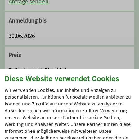
Anfrage senden
Qualifikationen
Anmeldung bis
Trainerin C Bergwandern
30.06.2026
Wanderleiterin
Preis
Ämter
Teilnahmegebühr: 10 €
Diese Website verwendet Cookies
Trainerin
Tourenführerin
Maximale Teilnehmeranzahl
Wir verwenden Cookies, um Inhalte und Anzeigen zu
personalisieren, Funktionen für soziale Medien anbieten zu
können und Zugriffe auf unsere Website zu analysieren.
7
Außerdem geben wir Informationen zu Ihrer Verwendung
unserer Website an unsere Partner für soziale Medien,
Werbung und Analysen weiter. Unsere Partner führen diese
Informationen möglicherweise mit weiteren Daten
zusammen, die Sie ihnen bereitgestellt haben oder die sie