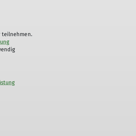
r teilnehmen.
tung
endig
üstung