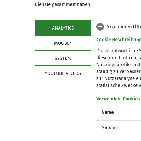
Dienste gesammelt haben.
Organisatorin
Akzeptieren (Üb
ANALYTICS
Cookie Beschreibun
MOOBLY
Die verantwortliche 
diese durchführen, s
SYSTEM
Nutzungsprofile erste
ständig zu verbessern
Sektion
Bun
YOUTUBE VIDEOS
zur Nutzeranalyse ei
statistische Zwecke v
Mitglied werden
Versich
Eigene Daten ändern
Sicherhe
Verwendete Cookies
Mitgliedschaft kündigen
DAV Pan
Satzung
DAV Pan
Name
Ehrenmitglieder
Leitbild
Hüttenpatenschaften
Matomo
Kontaktformulare
Internes