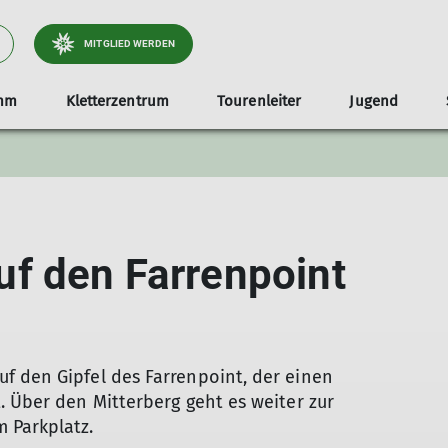
MITGLIED WERDEN
mm
Kletterzentrum
Tourenleiter
Jugend
n
se und Verleih
lied werden
hnupperklettern
ettersteige
anderleiter
Veranstaltungen
Seniorenleiter
Klettern
Schnupperklettern
Begleitetes Klettern
Wunschtouren
Ehrenamtliche gesucht
Biken
Schneeschuhtouren
Organisatoren
Mitfahrzentrale
Begleitetes Klett
Tourenberichte
Jugendleiter
Schwar
Aktue
Neue Jugendleiter
Herbs
Wie werde ich Juge
Welch
f den Farrenpoint
Schne
Snow
Winte
Erste 
Berg
f den Gipfel des Farrenpoint, der einen
. Über den Mitterberg geht es weiter zur
 Parkplatz.