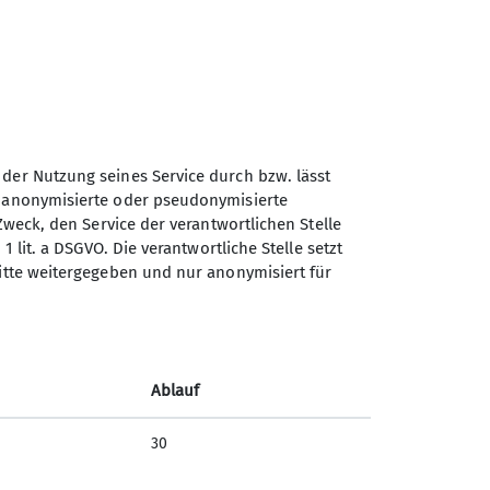
 der Nutzung seines Service durch bzw. lässt
n anonymisierte oder pseudonymisierte
Sektion Dingolfing des
Zweck, den Service der verantwortlichen Stelle
Deutschen Alpenvereins e.V.
1 lit. a DSGVO. Die verantwortliche Stelle setzt
ritte weitergegeben und nur anonymisiert für
Am Gries 23
94419 Reisbach/Englmannsberg
Telefon +498734938842
Ablauf
Kontakt
30