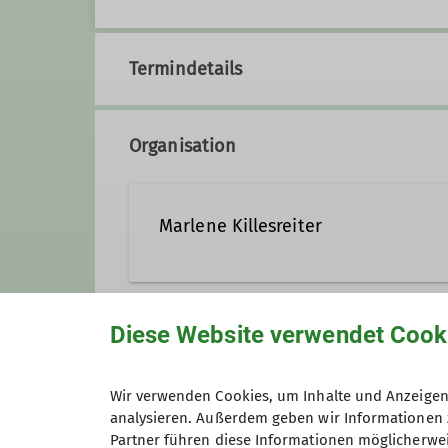
Termindetails
Organisation
Marlene Killesreiter
08731 4652
Kontakt a
Diese Website verwendet Cook
Anmeldung
Ämter
Wir verwenden Cookies, um Inhalte und Anzeigen 
analysieren. Außerdem geben wir Informationen 
Maximale Teilnehmeranzahl
Sektionsredakteurin
Seniorenb
Partner führen diese Informationen möglicherwei