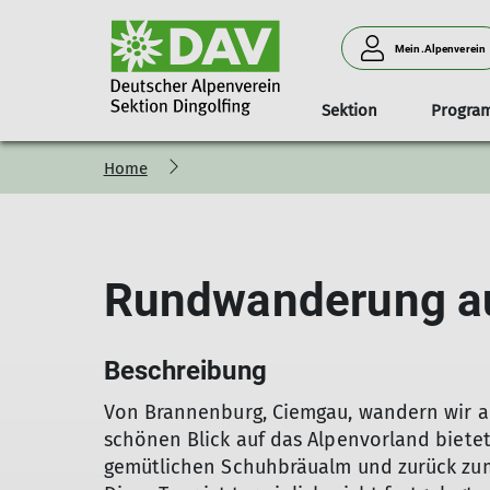
Mein.Alpenverein
Sektion
Progra
Home
Sommertouren
Wandern
Jahresprogramm
Routen
Vorstand
Jahresprogramm
Trainer
Bergsteigen
Kletterkurse
Wintertouren
Aktuelles
Klettergruppen
Hochtouren
Ausbildunge
Eintrittsprei
Mitg
Sc
Kl
W
Wandern
Winterwandern
Gruppe Montag 1
Bergsteigen
Schneeschuhtouren
Gruppe Montag 2
Rundwanderung au
Hochtouren
Skitouren
Gruppe Freitag
Klettern
Skihochtouren
Gruppe Samstag
Klettersteig
Winterbergsteigen
Biken
Beschreibung
Von Brannenburg, Ciemgau, wandern wir au
schönen Blick auf das Alpenvorland bietet
gemütlichen Schuhbräualm und zurück zum