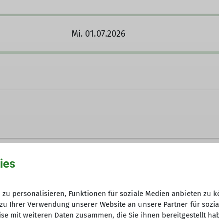
Mi. 01.07.2026
ufnehmen
ies
Anfrage senden
zu personalisieren, Funktionen für soziale Medien anbieten zu k
zu Ihrer Verwendung unserer Website an unsere Partner für sozi
10
etreuerin
se mit weiteren Daten zusammen, die Sie ihnen bereitgestellt ha