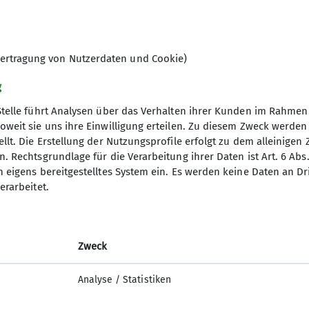
ertragung von Nutzerdaten und Cookie)
g
Stelle führt Analysen über das Verhalten ihrer Kunden im Rahmen
oweit sie uns ihre Einwilligung erteilen. Zu diesem Zweck werde
llt. Die Erstellung der Nutzungsprofile erfolgt zu dem alleinigen 
. Rechtsgrundlage für die Verarbeitung ihrer Daten ist Art. 6 Abs. 
desverband
Service
n eigens bereitgestelltes System ein. Es werden keine Daten an D
erarbeitet.
erungen
Bergwetter
itsforschung
Hüttensuche
orama
Alpenverein aktiv
orama Archiv
Bibliothek
Zweck
 des DAV
Lawinenlagebericht
Analyse / Statistiken