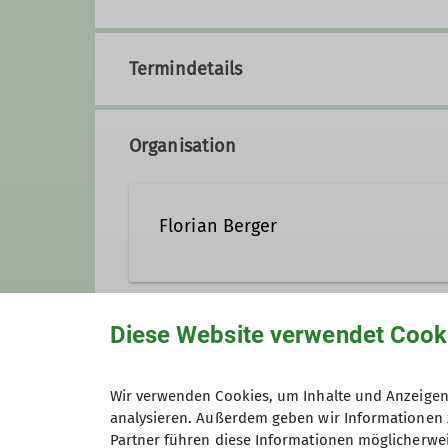
Termindetails
Organisation
Florian Berger
09955 2969973
0175 428
Diese Website verwendet Cook
Anmeldung
Qualifikationen
Wir verwenden Cookies, um Inhalte und Anzeigen 
analysieren. Außerdem geben wir Informationen 
Maximale Teilnehmeranzahl
Wanderleiter
Partner führen diese Informationen möglicherwei