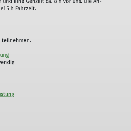
 und eine Gehzeit ca. 8 h vor uns. Die An-
i 5 h Fahrzeit.
r teilnehmen.
tung
endig
üstung