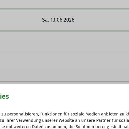
Sa. 13.06.2026
5984
Kontakt aufnehmen
ies
Anfrage senden
Ämter
zu personalisieren, Funktionen für soziale Medien anbieten zu k
zu Ihrer Verwendung unserer Website an unsere Partner für sozi
6
Tourenführer
se mit weiteren Daten zusammen, die Sie ihnen bereitgestellt ha