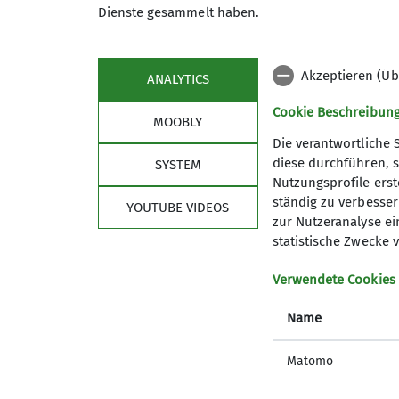
Dienste gesammelt haben.
Akzeptieren (Üb
ANALYTICS
Cookie Beschreibun
MOOBLY
Die verantwortliche 
diese durchführen, s
SYSTEM
Nutzungsprofile erste
ständig zu verbessern
Sektion
Bun
YOUTUBE VIDEOS
zur Nutzeranalyse ei
statistische Zwecke v
Mitglied werden
Versich
Eigene Daten ändern
Sicherhe
Verwendete Cookies
Mitgliedschaft kündigen
DAV Pan
Satzung
DAV Pan
Name
Ehrenmitglieder
Leitbild
Hüttenpatenschaften
Matomo
Kontaktformulare
Internes