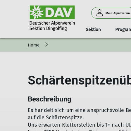
Mein.Alpenverein
Sektion
Progra
Home
Sommertouren
Wandern
Jahresprogramm
Routen
Vorstand
Jahresprogramm
Trainer
Bergsteigen
Kletterkurse
Wintertouren
Aktuelles
Klettergruppen
Hochtouren
Ausbildunge
Eintrittsprei
Mitg
Sc
Kl
W
Wandern
Winterwandern
Gruppe Montag 1
Bergsteigen
Schneeschuhtouren
Gruppe Montag 2
Schärtenspitzenü
Hochtouren
Skitouren
Gruppe Freitag
Klettern
Skihochtouren
Gruppe Samstag
Klettersteig
Winterbergsteigen
Biken
Beschreibung
Es handelt sich um eine anspruchsvolle 
auf die Schärtenspitze.
Uns erwarten Kletterstellen bis 1+ nach 