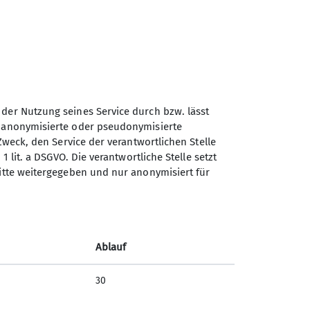
 der Nutzung seines Service durch bzw. lässt
n anonymisierte oder pseudonymisierte
Sektion Dingolfing des
Zweck, den Service der verantwortlichen Stelle
Deutschen Alpenvereins e.V.
1 lit. a DSGVO. Die verantwortliche Stelle setzt
ritte weitergegeben und nur anonymisiert für
Am Gries 23
94419 Reisbach/Englmannsberg
Telefon +498734938842
Ablauf
Kontakt
30