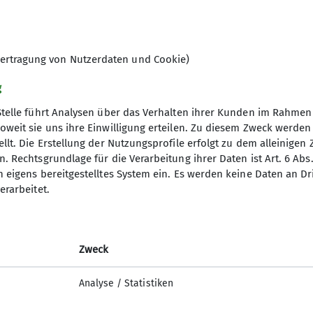
ertragung von Nutzerdaten und Cookie)
g
Stelle führt Analysen über das Verhalten ihrer Kunden im Rahmen
oweit sie uns ihre Einwilligung erteilen. Zu diesem Zweck werde
llt. Die Erstellung der Nutzungsprofile erfolgt zu dem alleinigen 
. Rechtsgrundlage für die Verarbeitung ihrer Daten ist Art. 6 Abs. 
desverband
Service
n eigens bereitgestelltes System ein. Es werden keine Daten an D
erarbeitet.
erungen
Bergwetter
itsforschung
Hüttensuche
orama
Alpenverein aktiv
orama Archiv
Bibliothek
Zweck
 des DAV
Lawinenlagebericht
Analyse / Statistiken