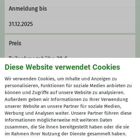
Qualifikationen
Anmeldung bis
Trainer C Bergsteigen
31.12.2025
Trainer C Skibergsteigen
Preis
Trainer B Skihochtour
Teilnahmegebühr: 30 €
Diese Website verwendet Cookies
Ämter
Maximale Teilnehmeranzahl
Wir verwenden Cookies, um Inhalte und Anzeigen zu
personalisieren, Funktionen für soziale Medien anbieten zu
Trainer
Tourenführer
können und Zugriffe auf unsere Website zu analysieren.
5
Außerdem geben wir Informationen zu Ihrer Verwendung
unserer Website an unsere Partner für soziale Medien,
Werbung und Analysen weiter. Unsere Partner führen diese
Informationen möglicherweise mit weiteren Daten
zusammen, die Sie ihnen bereitgestellt haben oder die sie
im Rahmen Ihrer Nutzung der Dienste gesammelt haben.
Sektion