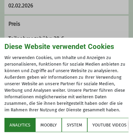
02.02.2026
Trainer C Sportklettern
Preis
Trainer B Skihochtour
Teilnahmegebühr: 30 €
Jugendleiter
Diese Website verwendet Cookies
Maximale Teilnehmeranzahl
Wir verwenden Cookies, um Inhalte und Anzeigen zu
Ämter
personalisieren, Funktionen für soziale Medien anbieten zu
können und Zugriffe auf unsere Website zu analysieren.
7
Außerdem geben wir Informationen zu Ihrer Verwendung
Jugendleiter
Trainer
unserer Website an unsere Partner für soziale Medien,
Werbung und Analysen weiter. Unsere Partner führen diese
Tourenführer
Informationen möglicherweise mit weiteren Daten
zusammen, die Sie ihnen bereitgestellt haben oder die sie
im Rahmen Ihrer Nutzung der Dienste gesammelt haben.
Sektion
ANALYTICS
MOOBLY
SYSTEM
YOUTUBE VIDEOS
Bundesverband