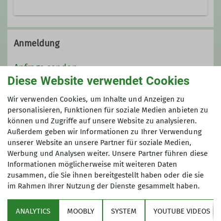
09955 2969973
0175 4285984
Anmeldung
Kontakt aufnehmen
Anfrage senden
Diese Website verwendet Cookies
Qualifikationen
Maximale Teilnehmeranzahl
Wir verwenden Cookies, um Inhalte und Anzeigen zu
personalisieren, Funktionen für soziale Medien anbieten zu
Wanderleiter
können und Zugriffe auf unsere Website zu analysieren.
6
Außerdem geben wir Informationen zu Ihrer Verwendung
unserer Website an unsere Partner für soziale Medien,
Ämter
Werbung und Analysen weiter. Unsere Partner führen diese
Informationen möglicherweise mit weiteren Daten
Tourenführer
zusammen, die Sie ihnen bereitgestellt haben oder die sie
im Rahmen Ihrer Nutzung der Dienste gesammelt haben.
Sektion
ANALYTICS
MOOBLY
SYSTEM
YOUTUBE VIDEOS