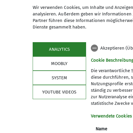
08734 938842
0171 9790
Wir verwenden Cookies, um Inhalte und Anzeigen 
analysieren. Außerdem geben wir Informationen 
Anmeldung
Partner führen diese Informationen möglicherwei
Dienste gesammelt haben.
Qualifikationen
Jugendleiter
Akzeptieren (Üb
ANALYTICS
Cookie Beschreibun
MOOBLY
Die verantwortliche 
diese durchführen, s
SYSTEM
Nutzungsprofile erste
ständig zu verbessern
Sektion
Bun
YOUTUBE VIDEOS
zur Nutzeranalyse ei
statistische Zwecke v
Mitglied werden
Versich
Eigene Daten ändern
Sicherhe
Verwendete Cookies
Mitgliedschaft kündigen
DAV Pan
Satzung
DAV Pan
Name
Ehrenmitglieder
Leitbild