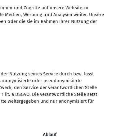
önnen und Zugriffe auf unsere Website zu
ale Medien, Werbung und Analysen weiter. Unsere
ben oder die sie im Rahmen Ihrer Nutzung der
ndreferent
Geschäftsstelle
 der Nutzung seines Service durch bzw. lässt
n anonymisierte oder pseudonymisierte
Sektion Dingolfing des
Zweck, den Service der verantwortlichen Stelle
Deutschen Alpenvereins e.V.
1 lit. a DSGVO. Die verantwortliche Stelle setzt
ritte weitergegeben und nur anonymisiert für
Am Gries 23
94419 Reisbach/Englmannsberg
Telefon +498734938842
Ablauf