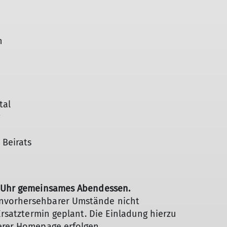
n
tal
Beirats
30 Uhr gemeinsames Abendessen.
unvorhersehbarer Umstände nicht
 Ersatztermin geplant. Die Einladung hierzu
serer Homepage erfolgen.