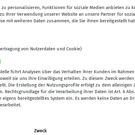
131
Kontakt aufnehmen
zu personalisieren, Funktionen für soziale Medien anbieten zu k
zu Ihrer Verwendung unserer Website an unsere Partner für sozi
Anfrage senden
se mit weiteren Daten zusammen, die Sie ihnen bereitgestellt ha
Ämter
1. Vorsitzender
Juge
ertragung von Nutzerdaten und Cookie)
g
Stelle führt Analysen über das Verhalten ihrer Kunden im Rahmen
oweit sie uns ihre Einwilligung erteilen. Zu diesem Zweck werde
llt. Die Erstellung der Nutzungsprofile erfolgt zu dem alleinigen 
. Rechtsgrundlage für die Verarbeitung ihrer Daten ist Art. 6 Abs. 
desverband
Service
n eigens bereitgestelltes System ein. Es werden keine Daten an D
erarbeitet.
erungen
Bergwetter
itsforschung
Hüttensuche
orama
Alpenverein aktiv
orama Archiv
Bibliothek
Zweck
 des DAV
Lawinenlagebericht