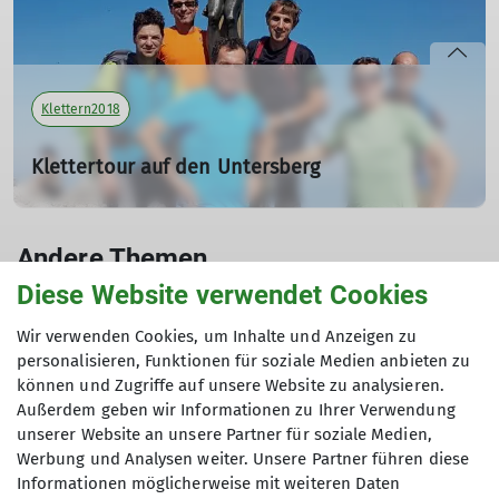
Klettern2018
Klettertour auf den Untersberg
16.09.2018
Tourenleiter: Reyser Manfred
Andere Themen
Teilnehmer: 6
Diese Website verwendet Cookies
Ausbildungen2018
Bergsteigen2018
Biken2018
mehr erfahren
Wir verwenden Cookies, um Inhalte und Anzeigen zu
Hochtouren2018
Jugend2018
Klettersteige2018
personalisieren, Funktionen für soziale Medien anbieten zu
können und Zugriffe auf unsere Website zu analysieren.
Schneeschuhtouren2018
Senioren2018
Skitouren2018
Außerdem geben wir Informationen zu Ihrer Verwendung
unserer Website an unsere Partner für soziale Medien,
Veranstaltungen2018
Wandern2018
Werbung und Analysen weiter. Unsere Partner führen diese
Informationen möglicherweise mit weiteren Daten